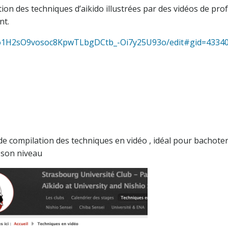
tion des techniques d’aikido illustrées par des vidéos de pr
nt.
cEo1H2sO9vosoc8KpwTLbgDCtb_-Oi7y25U93o/edit#gid=4334
 de compilation des techniques en vidéo , idéal pour bachot
n son niveau