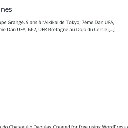
nnes
ippe Grangé, 9 ans à l’Aïkikai de Tokyo, 7ème Dan UFA,
ème Dan UFA, BE2, DFR Bretagne au Dojo du Cercle […]
kido Chateaulin Daoulas. Created for free using WordPress