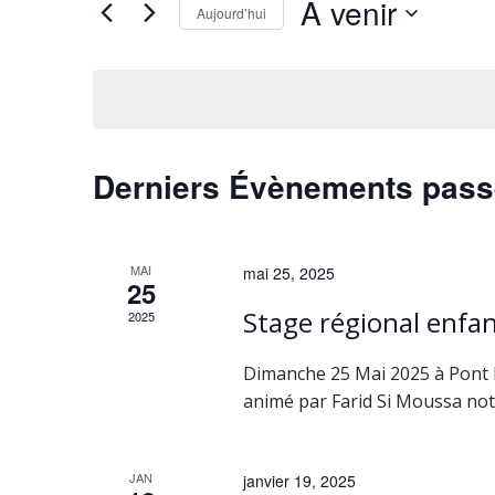
c
À venir
Aujourd’hui
Évènements
Sélectionnez
par
h
une
mot-
date.
clé.
e
r
Derniers Évènements pas
c
h
MAI
mai 25, 2025
25
Stage régional enfa
e
2025
e
Dimanche 25 Mai 2025 à Pont l
animé par Farid Si Moussa notr
t
JAN
janvier 19, 2025