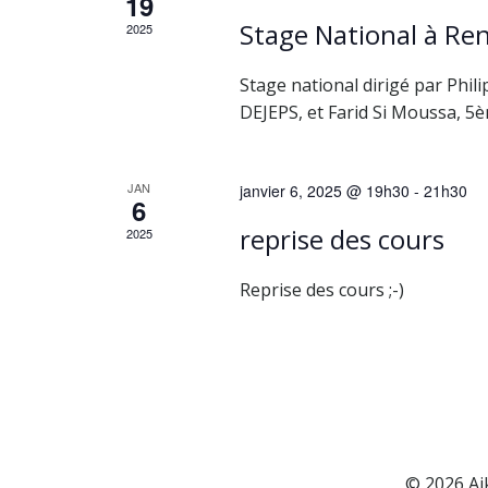
n
19
Stage National à Re
2025
a
Stage national dirigé par Phil
v
DEJEPS, et Farid Si Moussa, 5
i
JAN
janvier 6, 2025 @ 19h30
-
21h30
g
6
reprise des cours
2025
a
Reprise des cours ;-)
t
i
o
n
© 2026 Ai