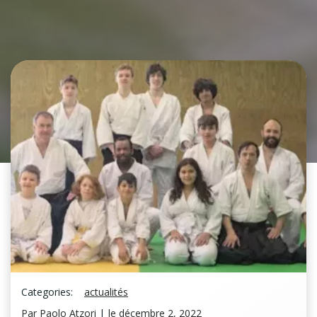
Categories:
actualités
Par
Paolo Atzori
|
le
décembre 2, 2022