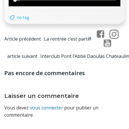
no tag
Post
Article précédent
La rentrée c’est parti!!!
navigation
Post
article suivant
Interclub Pont l’Abbé Daoulas Chateauli
navigation
Pas encore de commentaires
Laisser un commentaire
Vous devez
vous connecter
pour publier un
commentaire.