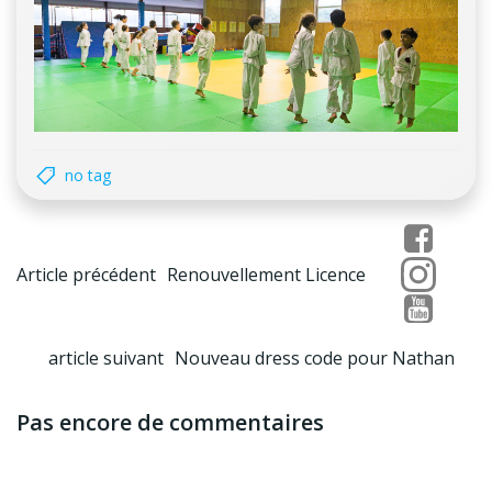
no tag
Post
Article précédent
Renouvellement Licence
navigation
Post
article suivant
Nouveau dress code pour Nathan
navigation
Pas encore de commentaires