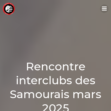
Aller
au
contenu
Rencontre
interclubs des
Samourais mars
2025