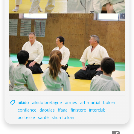
aikido
aikido bretagne
armes
art martial
boken
confiance
daoulas
ffaaa
finistere
interclub
politesse
santé
shun fu kan