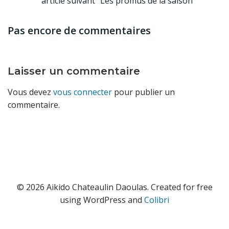
article suivant
Les promus de la saison
navigation
Pas encore de commentaires
Laisser un commentaire
Vous devez
vous connecter
pour publier un
commentaire.
© 2026 Aikido Chateaulin Daoulas. Created for free
using WordPress and
Colibri