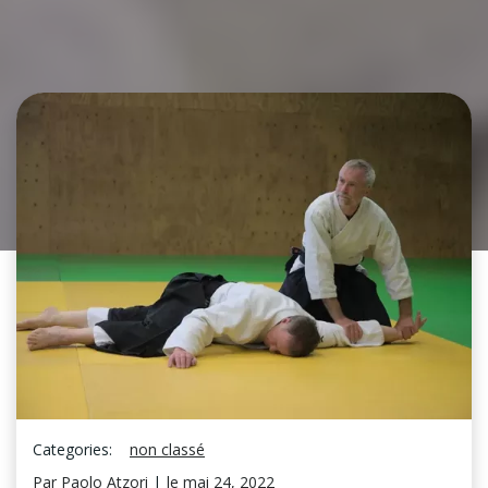
Categories:
non classé
Par
Paolo Atzori
|
le
mai 24, 2022